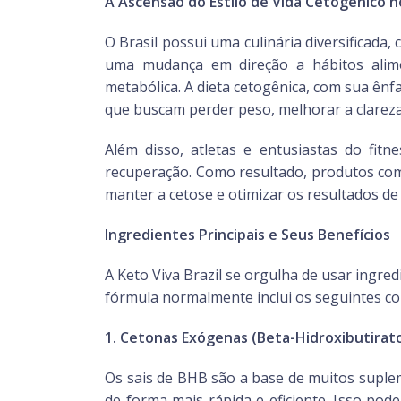
A Ascensão do Estilo de Vida Cetogênico no
O Brasil possui uma culinária diversificada,
uma mudança em direção a hábitos alimen
metabólica. A dieta cetogênica, com sua ênf
que buscam perder peso, melhorar a clareza
Além disso, atletas e entusiastas do fit
recuperação. Como resultado, produtos como
manter a cetose e otimizar os resultados de
Ingredientes Principais e Seus Benefícios
A Keto Viva Brazil se orgulha de usar ingre
fórmula normalmente inclui os seguintes c
1. Cetonas Exógenas (Beta-Hidroxibutirat
Os sais de BHB são a base de muitos suple
de forma mais rápida e eficiente. Isso pod