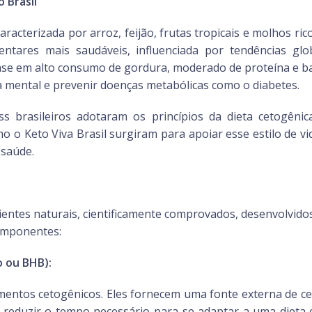
 Brasil
 caracterizada por arroz, feijão, frutas tropicais e molhos
tares mais saudáveis, influenciada por tendências glo
ase em alto consumo de gordura, moderado de proteína e bai
 mental e prevenir doenças metabólicas como o diabetes.
ness brasileiros adotaram os princípios da dieta cetogên
 o Keto Viva Brasil surgiram para apoiar esse estilo de 
 saúde.
dientes naturais, cientificamente comprovados, desenvolvidos
omponentes:
o ou BHB):
mentos cetogênicos. Eles fornecem uma fonte externa de ce
e reduzir o tempo necessário para se adaptar a uma dieta 