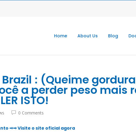
Home
About Us
Blog
Doc
 Brazil : (Queime gordu
ocê a perder peso mais 
LER ISTO!
ws
0 Comments
 ⥤⥤ Visite o site oficial agora