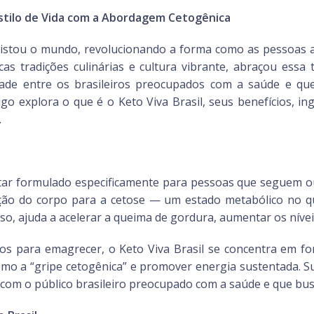
Estilo de Vida com a Abordagem Cetogênica
quistou o mundo, revolucionando a forma como as pessoas 
ricas tradições culinárias e cultura vibrante, abraçou es
de entre os brasileiros preocupados com a saúde e que
go explora o que é o Keto Viva Brasil, seus benefícios, ing
.
tar formulado especificamente para pessoas que seguem ou
ição do corpo para a cetose — um estado metabólico no qu
sso, ajuda a acelerar a queima de gordura, aumentar os nívei
os para emagrecer, o Keto Viva Brasil se concentra em for
como a “gripe cetogênica” e promover energia sustentada. S
 com o público brasileiro preocupado com a saúde e que busca