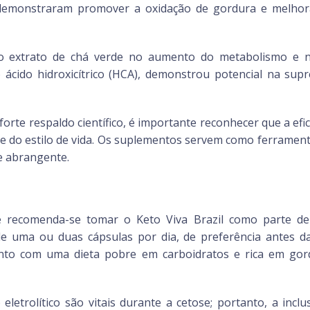
) demonstraram promover a oxidação de gordura e melhor
extrato de chá verde no aumento do metabolismo e na
 ácido hidroxicítrico (HCA), demonstrou potencial na sup
orte respaldo científico, é importante reconhecer que a ef
a e do estilo de vida. Os suplementos servem como ferramen
e abrangente.
e recomenda-se tomar o Keto Viva Brazil como parte de u
uma ou duas cápsulas por dia, de preferência antes da
nto com uma dieta pobre em carboidratos e rica em gordu
eletrolítico são vitais durante a cetose; portanto, a in