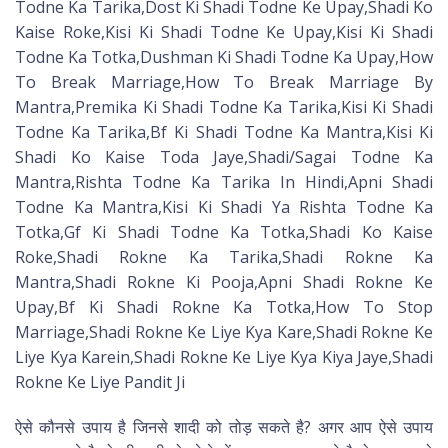
Todne Ka Tarika,Dost Ki Shadi Todne Ke Upay,Shadi Ko
Kaise Roke,Kisi Ki Shadi Todne Ke Upay,Kisi Ki Shadi
Todne Ka Totka,Dushman Ki Shadi Todne Ka Upay,How
To Break Marriage,How To Break Marriage By
Mantra,Premika Ki Shadi Todne Ka Tarika,Kisi Ki Shadi
Todne Ka Tarika,Bf Ki Shadi Todne Ka Mantra,Kisi Ki
Shadi Ko Kaise Toda Jaye,Shadi/Sagai Todne Ka
Mantra,Rishta Todne Ka Tarika In Hindi,Apni Shadi
Todne Ka Mantra,Kisi Ki Shadi Ya Rishta Todne Ka
Totka,Gf Ki Shadi Todne Ka Totka,Shadi Ko Kaise
Roke,Shadi Rokne Ka Tarika,Shadi Rokne Ka
Mantra,Shadi Rokne Ki Pooja,Apni Shadi Rokne Ke
Upay,Bf Ki Shadi Rokne Ka Totka,How To Stop
Marriage,Shadi Rokne Ke Liye Kya Kare,Shadi Rokne Ke
Liye Kya Karein,Shadi Rokne Ke Liye Kya Kiya Jaye,Shadi
Rokne Ke Liye Pandit Ji
ऐसे कौनसे उपाय है जिनसे शादी को तोड़ सकते है? अगर आप ऐसे उपाय