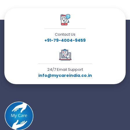
Contact Us
+91-79-4004-9459
24/7 Email Support
info@mycareindia.co.in