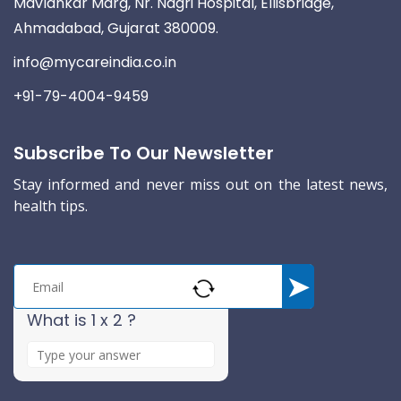
Mavlankar Marg, Nr. Nagri Hospital, Ellisbridge,
Ahmadabad, Gujarat 380009.
info@mycareindia.co.in
+91-79-4004-9459
Subscribe To Our Newsletter
Stay informed and never miss out on the latest news,
health tips.
What is 1 x 2 ?
A
n
s