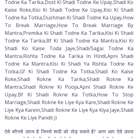
Todne Ka Tarika,Dost Ki Shadi Todne Ke Upay,Shadi Ko
Kaise Roke,Kisi Ki Shadi Todne Ke Upay,Kisi Ki Shadi
Todne Ka Totka,Dushman Ki Shadi Todne Ka Upay,How
To Break Marriage,How To Break Marriage By
Mantra,Premika Ki Shadi Todne Ka Tarika,Kisi Ki Shadi
Todne Ka Tarika,Bf Ki Shadi Todne Ka Mantra,Kisi Ki
Shadi Ko Kaise Toda Jaye,Shadi/Sagai Todne Ka
Mantra,Rishta Todne Ka Tarika In Hindi,Apni Shadi
Todne Ka Mantra,Kisi Ki Shadi Ya Rishta Todne Ka
Totka,Gf Ki Shadi Todne Ka Totka,Shadi Ko Kaise
Roke,Shadi Rokne Ka Tarika,Shadi Rokne Ka
Mantra,Shadi Rokne Ki Pooja,Apni Shadi Rokne Ke
Upay,Bf Ki Shadi Rokne Ka Totka,How To Stop
Marriage,Shadi Rokne Ke Liye Kya Kare,Shadi Rokne Ke
Liye Kya Karein,Shadi Rokne Ke Liye Kya Kiya Jaye,Shadi
Rokne Ke Liye Pandit Ji
ऐसे कौनसे उपाय है जिनसे शादी को तोड़ सकते है? अगर आप ऐसे उपाय